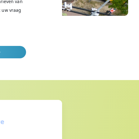
rieven van
t uw vraag
re