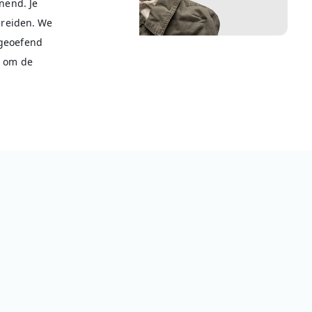
nnend. Je
bereiden. We
 geoefend
r om de