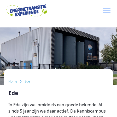
Home
Beleef de energietransitie
Ede
Amersfoort
Media
Home
Ede
Nieuws
Ede
Contact
In Ede zijn we inmiddels een goede bekende. Al
sinds 5 jaar zijn we daar actief. De Kenniscampus